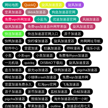
网站地图
QuickQ
旋风加速度器
旋风加速
坚果加速器
tiktok加速器
狗急加速器官网
免费vqn外网加速
小蓝鸟
优途加速器官网
风驰加速器
旋风加速器
免费vps加速器外网苹果版
旋风加速度器
快连加速器
快连加速器官网入口
原子加速器
快鸭加速器
快柠檬加速器
旋风加速度器
外网网址导航
软件中心
雷霆加速
狂飙加速器
哔咔漫画
瑞乐小说
小美
小美vpn
小美加速器
免费海外pvn加速器
一元机场
quickq
DISBAO下载站
旋风加速度器
盘古加速器
极光vp加速器
快鸭加速器
pigcha加速器
啊哈加速器
小猫咪crash加速器
免费vqn加速外网
雷霆加速免费永久
红海pro官网
飞兔加速器
原子加速器
派币加速器
荔枝加速器
白鲸加速器
pigcha加速器
熊猫加速器
海外加速器试用一小时
白鲸加速器
苹果加速器
outline
加速器试用七天