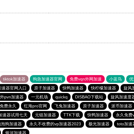
tiktok加速器
狗急加速器官网
免费vqn外网加速
小蓝鸟
优
加速器官网入口
原子加速器
快鸭加速器
快柠檬加速器
旋风
外pvn加速器
一元机场
quickq
DISBAO下载站
旋风加速度
免费永久
红海pro官网
飞兔加速器
原子加速器
派币加速器
加速器试用七天
元链加速器
TTK下载
快鸭加速器
永久免费
泡泡狗加速器
永久不收费的vp加速器2023
极光加速器
toto加速
银河加速器