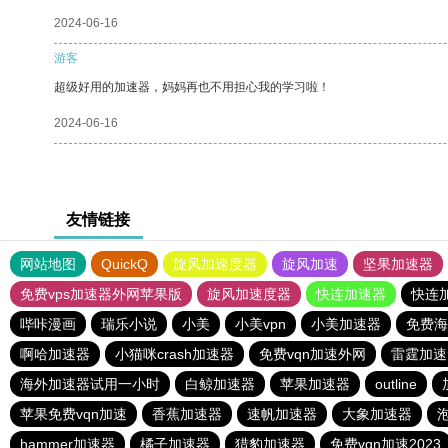
2024-06-16
游客
超级好用的加速器，妈妈再也不用担心我的学习啦！
2024-06-16
友情链接
网站地图
QuickQ
旋风加速度器
旋风加速
坚果加速器
免费vps加速器外网苹果版
旋风加速度器
快连加速器
快连
哔咔漫画
瑞乐小说
小美
小美vpn
小美加速器
免费海
啊哈加速器
小猫咪crash加速器
免费vqn加速外网
雷霆加速
海外加速器试用一小时
白鲸加速器
苹果加速器
outline
苹果免费vqn加速
香蕉加速器
速帆加速器
大象加速器
hammer加速器
橘子加速器
猎豹加速器
免费vqn加速2023