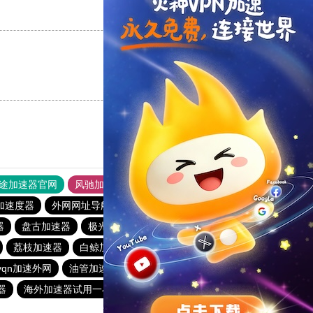
支持
[0]
反对
[0]
支持
[0]
反对
[0]
途加速器官网
风驰加速器
旋风加速器
加速度器
外网网址导航
软件中心
雷霆加速
狂飙加速器
器
盘古加速器
极光vp加速器
快鸭加速器
pigcha加速器
荔枝加速器
白鲸加速器
pigcha加速器
熊猫加速器
vqn加速外网
油管加速器
猎豹vp加速器官网
器
海外加速器试用一小时
白鲸加速器
abc加速器