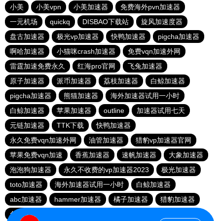
小美
小美vpn
小美加速器
免费海外pvn加速器
一元机场
quickq
DISBAO下载站
旋风加速度器
盘古加速器
极光vp加速器
快鸭加速器
pigcha加速器
啊哈加速器
小猫咪crash加速器
免费vqn加速外网
雷霆加速免费永久
红海pro官网
飞兔加速器
原子加速器
派币加速器
荔枝加速器
白鲸加速器
pigcha加速器
熊猫加速器
海外加速器试用一小时
白鲸加速器
苹果加速器
outline
加速器试用七天
元链加速器
TTK下载
快鸭加速器
永久免费vqn加速外网
油管加速器
猎豹vp加速器官网
苹果免费vqn加速
香蕉加速器
速帆加速器
大象加速器
泡泡狗加速器
永久不收费的vp加速器2023
极光加速器
toto加速器
海外加速器试用一小时
白鲸加速器
abc加速器
hammer加速器
橘子加速器
猎豹加速器
免费vqn加速2023
银河加速器