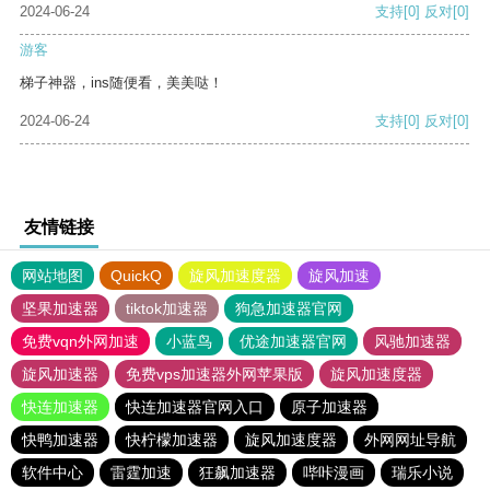
2024-06-24
支持
[0]
反对
[0]
游客
梯子神器，ins随便看，美美哒！
2024-06-24
支持
[0]
反对
[0]
友情链接
网站地图
QuickQ
旋风加速度器
旋风加速
坚果加速器
tiktok加速器
狗急加速器官网
免费vqn外网加速
小蓝鸟
优途加速器官网
风驰加速器
旋风加速器
免费vps加速器外网苹果版
旋风加速度器
快连加速器
快连加速器官网入口
原子加速器
快鸭加速器
快柠檬加速器
旋风加速度器
外网网址导航
软件中心
雷霆加速
狂飙加速器
哔咔漫画
瑞乐小说