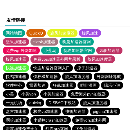
友情链接
网站地图
QuickQ
旋风加速度器
旋风加速
坚果加速器
tiktok加速器
狗急加速器官网
免费vqn外网加速
小蓝鸟
优途加速器官网
风驰加速器
旋风加速器
免费vps加速器外网苹果版
旋风加速度器
快连加速器
快连加速器官网入口
原子加速器
快鸭加速器
快柠檬加速器
旋风加速度器
外网网址导航
软件中心
雷霆加速
狂飙加速器
哔咔漫画
瑞乐小说
小美
小美vpn
小美加速器
免费海外pvn加速器
一元机场
quickq
DISBAO下载站
旋风加速度器
盘古加速器
极光vp加速器
快鸭加速器
pigcha加速器
啊哈加速器
小猫咪crash加速器
免费vqn加速外网
雷霆加速免费永久
红海pro官网
飞兔加速器