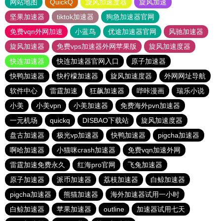
网站地图
QuickQ
旋风加速度器
旋风加速
坚果加速器
tiktok加速器
狗急加速器官网
免费vqn外网加速
小蓝鸟
优途加速器官网
风驰加速器
旋风加速器
免费vps加速器外网苹果版
旋风加速度器
快连加速器
快连加速器官网入口
原子加速器
快鸭加速器
快柠檬加速器
旋风加速度器
外网网址导航
软件中心
雷霆加速
狂飙加速器
哔咔漫画
瑞乐小说
小美
小美vpn
小美加速器
免费海外pvn加速器
一元机场
quickq
DISBAO下载站
旋风加速度器
盘古加速器
极光vp加速器
快鸭加速器
pigcha加速器
啊哈加速器
小猫咪crash加速器
免费vqn加速外网
雷霆加速免费永久
红海pro官网
飞兔加速器
原子加速器
派币加速器
荔枝加速器
白鲸加速器
pigcha加速器
熊猫加速器
海外加速器试用一小时
白鲸加速器
苹果加速器
outline
加速器试用七天