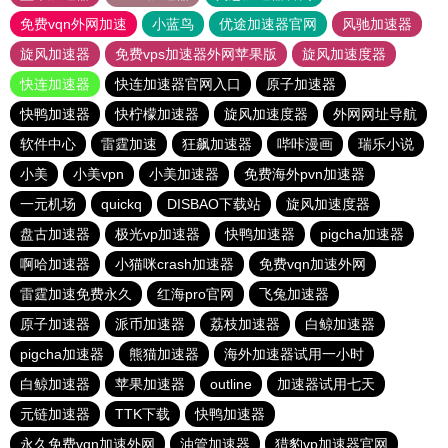
免费vqn外网加速
小蓝鸟
优途加速器官网
风驰加速器
旋风加速器
免费vps加速器外网苹果版
旋风加速度器
快连加速器
快连加速器官网入口
原子加速器
快鸭加速器
快柠檬加速器
旋风加速度器
外网网址导航
软件中心
雷霆加速
狂飙加速器
哔咔漫画
瑞乐小说
小美
小美vpn
小美加速器
免费海外pvn加速器
一元机场
quickq
DISBAO下载站
旋风加速度器
盘古加速器
极光vp加速器
快鸭加速器
pigcha加速器
啊哈加速器
小猫咪crash加速器
免费vqn加速外网
雷霆加速免费永久
红海pro官网
飞兔加速器
原子加速器
派币加速器
荔枝加速器
白鲸加速器
pigcha加速器
熊猫加速器
海外加速器试用一小时
白鲸加速器
苹果加速器
outline
加速器试用七天
元链加速器
TTK下载
快鸭加速器
永久免费vqn加速外网
油管加速器
猎豹vp加速器官网