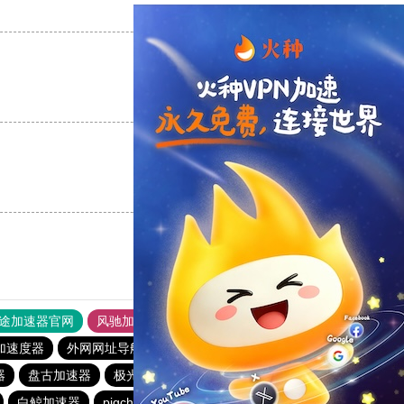
支持
[0]
反对
[0]
支持
[0]
反对
[0]
支持
[0]
反对
[0]
途加速器官网
风驰加速器
旋风加速器
加速度器
外网网址导航
软件中心
雷霆加速
狂飙加速器
器
盘古加速器
极光vp加速器
pigcha加速器
啊哈加速器
白鲸加速器
pigcha加速器
熊猫加速器