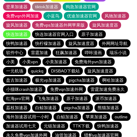
坚果加速器
tiktok加速器
狗急加速器官网
免费vqn外网加速
小蓝鸟
优途加速器官网
风驰加速器
旋风加速器
免费vps加速器外网苹果版
旋风加速度器
快连加速器
快连加速器官网入口
原子加速器
快鸭加速器
快柠檬加速器
旋风加速度器
外网网址导航
软件中心
雷霆加速
狂飙加速器
哔咔漫画
瑞乐小说
小美
小美vpn
小美加速器
免费海外pvn加速器
一元机场
quickq
DISBAO下载站
旋风加速度器
盘古加速器
极光vp加速器
pigcha加速器
啊哈加速器
小猫咪crash加速器
免费vqn加速外网
雷霆加速免费永久
红海pro官网
飞兔加速器
原子加速器
派币加速器
荔枝加速器
白鲸加速器
pigcha加速器
熊猫加速器
海外加速器试用一小时
白鲸加速器
苹果加速器
outline
加速器试用七天
元链加速器
TTK下载
快鸭加速器
永久免费vqn加速外网
油管加速器
猎豹vp加速器官网