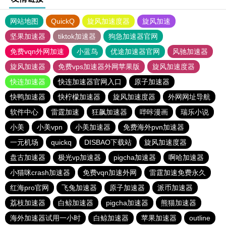
网站地图
QuickQ
旋风加速度器
旋风加速
坚果加速器
tiktok加速器
狗急加速器官网
免费vqn外网加速
小蓝鸟
优途加速器官网
风驰加速器
旋风加速器
免费vps加速器外网苹果版
旋风加速度器
快连加速器
快连加速器官网入口
原子加速器
快鸭加速器
快柠檬加速器
旋风加速度器
外网网址导航
软件中心
雷霆加速
狂飙加速器
哔咔漫画
瑞乐小说
小美
小美vpn
小美加速器
免费海外pvn加速器
一元机场
quickq
DISBAO下载站
旋风加速度器
盘古加速器
极光vp加速器
pigcha加速器
啊哈加速器
小猫咪crash加速器
免费vqn加速外网
雷霆加速免费永久
红海pro官网
飞兔加速器
原子加速器
派币加速器
荔枝加速器
白鲸加速器
pigcha加速器
熊猫加速器
海外加速器试用一小时
白鲸加速器
苹果加速器
outline