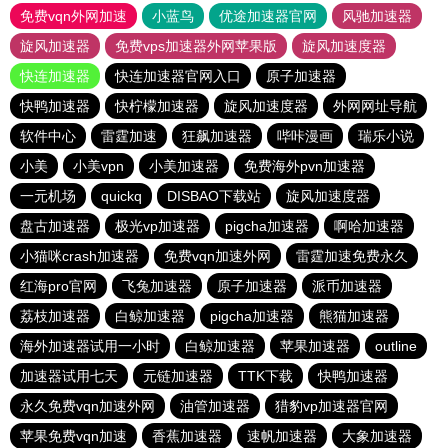
免费vqn外网加速
小蓝鸟
优途加速器官网
风驰加速器
旋风加速器
免费vps加速器外网苹果版
旋风加速度器
快连加速器
快连加速器官网入口
原子加速器
快鸭加速器
快柠檬加速器
旋风加速度器
外网网址导航
软件中心
雷霆加速
狂飙加速器
哔咔漫画
瑞乐小说
小美
小美vpn
小美加速器
免费海外pvn加速器
一元机场
quickq
DISBAO下载站
旋风加速度器
盘古加速器
极光vp加速器
pigcha加速器
啊哈加速器
小猫咪crash加速器
免费vqn加速外网
雷霆加速免费永久
红海pro官网
飞兔加速器
原子加速器
派币加速器
荔枝加速器
白鲸加速器
pigcha加速器
熊猫加速器
海外加速器试用一小时
白鲸加速器
苹果加速器
outline
加速器试用七天
元链加速器
TTK下载
快鸭加速器
永久免费vqn加速外网
油管加速器
猎豹vp加速器官网
苹果免费vqn加速
香蕉加速器
速帆加速器
大象加速器