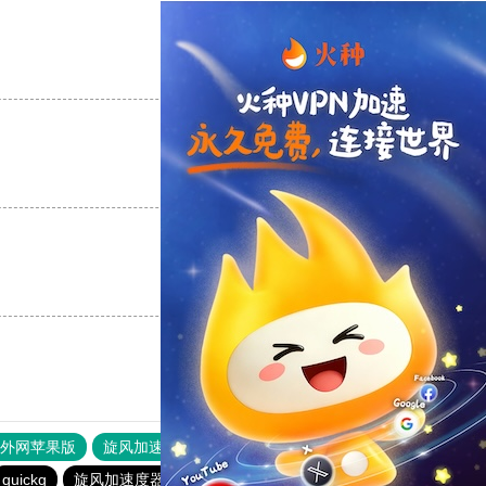
支持
[0]
反对
[0]
支持
[0]
反对
[0]
支持
[0]
反对
[0]
器外网苹果版
旋风加速度器
快连加速器
原子加速器
quickq
旋风加速度器
极光vp加速器
啊哈加速器