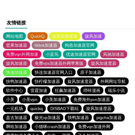
友情链接
网站地图
QuickQ
旋风加速度器
旋风加速
坚果加速器
tiktok加速器
狗急加速器官网
免费vqn外网加速
小蓝鸟
优途加速器官网
风驰加速器
旋风加速器
免费vps加速器外网苹果版
旋风加速度器
快连加速器
快连加速器官网入口
原子加速器
快鸭加速器
快柠檬加速器
旋风加速度器
外网网址导航
软件中心
雷霆加速
狂飙加速器
哔咔漫画
瑞乐小说
小美
小美vpn
小美加速器
免费海外pvn加速器
一元机场
quickq
DISBAO下载站
旋风加速度器
盘古加速器
极光vp加速器
快鸭加速器
pigcha加速器
啊哈加速器
小猫咪crash加速器
免费vqn加速外网