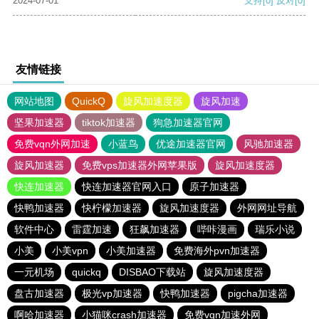
2024-07-01
支持
[0]
反对
[0]
友情链接
网站地图
QuickQ
旋风加速度器
旋风加速
坚果加速器
tiktok加速器
狗急加速器官网
免费vqn外网加速
小蓝鸟
优途加速器官网
风驰加速器
旋风加速器
免费vps加速器外网苹果版
旋风加速度器
快连加速器
快连加速器官网入口
原子加速器
快鸭加速器
快柠檬加速器
旋风加速度器
外网网址导航
软件中心
雷霆加速
狂飙加速器
哔咔漫画
瑞乐小说
小美
小美vpn
小美加速器
免费海外pvn加速器
一元机场
quickq
DISBAO下载站
旋风加速度器
盘古加速器
极光vp加速器
快鸭加速器
pigcha加速器
啊哈加速器
小猫咪crash加速器
免费vqn加速外网