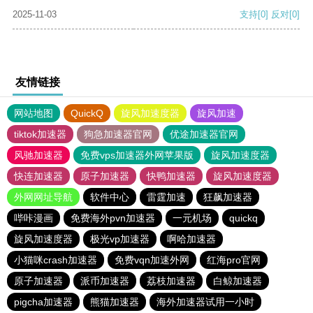
2025-11-03
支持
[0]
反对
[0]
友情链接
网站地图
QuickQ
旋风加速度器
旋风加速
tiktok加速器
狗急加速器官网
优途加速器官网
风驰加速器
免费vps加速器外网苹果版
旋风加速度器
快连加速器
原子加速器
快鸭加速器
旋风加速度器
外网网址导航
软件中心
雷霆加速
狂飙加速器
哔咔漫画
免费海外pvn加速器
一元机场
quickq
旋风加速度器
极光vp加速器
啊哈加速器
小猫咪crash加速器
免费vqn加速外网
红海pro官网
原子加速器
派币加速器
荔枝加速器
白鲸加速器
pigcha加速器
熊猫加速器
海外加速器试用一小时