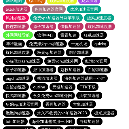
网站地图
QuickQ
旋风加速度器
旋风加速
tiktok加速器
狗急加速器官网
优途加速器官网
风驰加速器
免费vps加速器外网苹果版
旋风加速度器
快连加速器
原子加速器
快鸭加速器
旋风加速度器
外网网址导航
软件中心
雷霆加速
狂飙加速器
哔咔漫画
免费海外pvn加速器
一元机场
quickq
旋风加速度器
极光vp加速器
啊哈加速器
小猫咪crash加速器
免费vqn加速外网
红海pro官网
原子加速器
派币加速器
荔枝加速器
白鲸加速器
pigcha加速器
熊猫加速器
海外加速器试用一小时
白鲸加速器
outline
元链加速器
TTK下载
快鸭加速器
永久免费vqn加速外网
油管加速器
猎豹vp加速器官网
香蕉加速器
大象加速器
泡泡狗加速器
永久不收费的vp加速器2023
极光加速器
toto加速器
海外加速器试用一小时
白鲸加速器